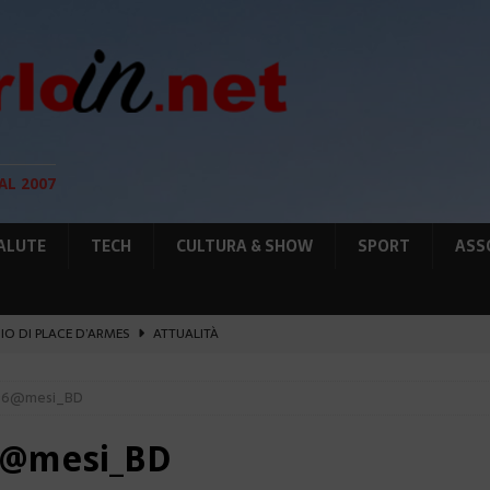
AL 2007
ALUTE
TECH
CULTURA & SHOW
SPORT
ASS
GIO DI PLACE D’ARMES
ATTUALITÀ
IA RAFFORZANO LA COOPERAZIONE
ATTUALITÀ
96@mesi_BD
12 AGOSTO, LE PRECAUZIONI PER OSSERVARLA
AMBIENTE
O, SOSTIENE LA RIFORMA
CULTURA&SHOW
6@mesi_BD
UNTA SULLE NUOVE RISORSE
AMBIENTE