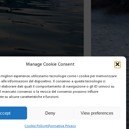
Manage Cookie Consent
le migliori esperienze, utilizziamo tecnologie come i cookie per memorizzare
 alle informazioni del dispositivo. Il consenso a queste tecnologie ci
SUIVANT
i elaborare dati quali il comportamento di navigazione o gli ID univoci su
 Il mancato consenso o la revoca del consenso possono influire
e su alcune caratteristiche e funzioni.
I SIAMO
EDIZIONI MCIN
COOKIE POLICY (EU)
ccept
Deny
View preferences
Cookie Policy
Informativa Privacy