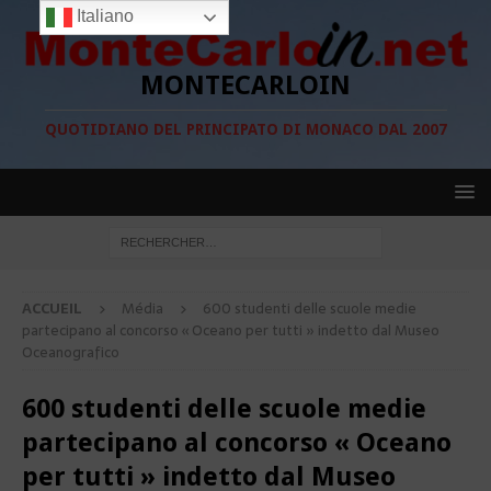
Italiano
MONTECARLOIN
QUOTIDIANO DEL PRINCIPATO DI MONACO DAL 2007
ACCUEIL
Média
600 studenti delle scuole medie
partecipano al concorso « Oceano per tutti » indetto dal Museo
Oceanografico
600 studenti delle scuole medie
partecipano al concorso « Oceano
per tutti » indetto dal Museo