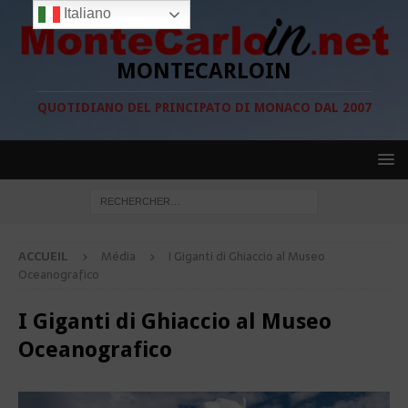
Italiano
MONTECARLOIN
QUOTIDIANO DEL PRINCIPATO DI MONACO DAL 2007
ACCUEIL
Média
I Giganti di Ghiaccio al Museo
Oceanografico
I Giganti di Ghiaccio al Museo
Oceanografico