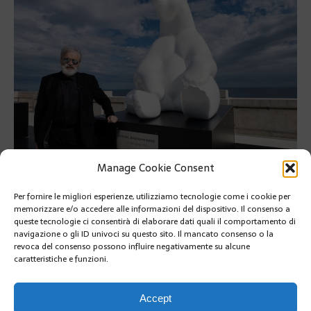
Manage Cookie Consent
I « Giganti di Ghiaccio » 7 sculture di orsi e pinguini esposte sulla
terrazza del museo Oceanografico dell’artista Michel
Per fornire le migliori esperienze, utilizziamo tecnologie come i cookie per
Bassompierre
memorizzare e/o accedere alle informazioni del dispositivo. Il consenso a
queste tecnologie ci consentirà di elaborare dati quali il comportamento di
I « Giganti di Ghiaccio » 7 sculture di orsi e pinguini esposte
navigazione o gli ID univoci su questo sito. Il mancato consenso o la
revoca del consenso possono influire negativamente su alcune
sulla terrazza del museo Oceanografico dell’artista Michel
caratteristiche e funzioni.
Bassompierre
SUIVANT
Accept