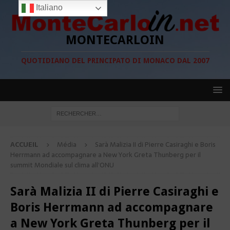
Italiano
MONTECARLOIN
QUOTIDIANO DEL PRINCIPATO DI MONACO DAL 2007
ACCUEIL
Média
Sarà Malizia II di Pierre Casiraghi e Boris
Herrmann ad accompagnare a New York Greta Thunberg per il
summit Mondiale sul clima all’ONU
Sarà Malizia II di Pierre Casiraghi e
Boris Herrmann ad accompagnare
a New York Greta Thunberg per il