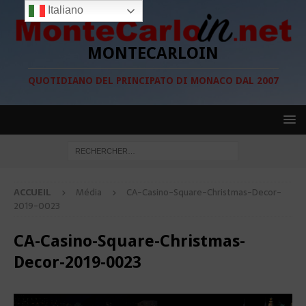
Italiano
MONTECARLOIN
QUOTIDIANO DEL PRINCIPATO DI MONACO DAL 2007
ACCUEIL
Média
CA-Casino-Square-Christmas-Decor-
2019-0023
CA-Casino-Square-Christmas-
Decor-2019-0023