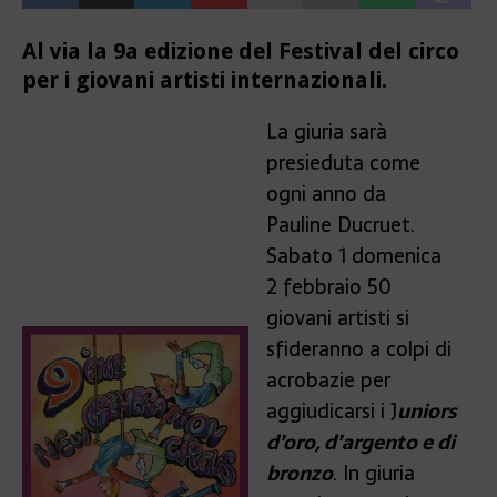
Al via la 9a edizione del Festival del circo
per i giovani artisti internazionali.
La giuria sarà
presieduta come
ogni anno da
Pauline Ducruet.
Sabato 1 domenica
2 febbraio 50
giovani artisti si
sfideranno a colpi di
acrobazie per
aggiudicarsi i J
uniors
d’oro, d’argento e di
bronzo
. In giuria