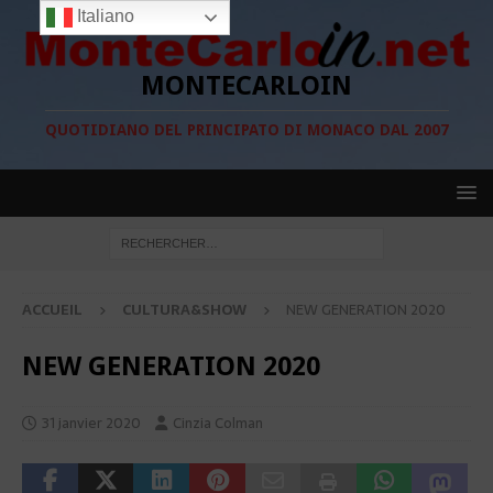
Italiano
MONTECARLOIN
QUOTIDIANO DEL PRINCIPATO DI MONACO DAL 2007
ACCUEIL
CULTURA&SHOW
NEW GENERATION 2020
NEW GENERATION 2020
31 janvier 2020
Cinzia Colman