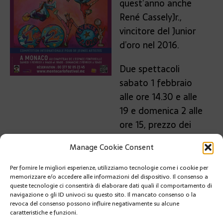
quest’anno anche
René CasselyJr.,
vincitore del Junior
d’oro nel 2016.
Due spettacoli
sabato 1 febbraio
alle ore 14.30 e alle
19 e domenica 2 alle
ore 15, prezzo dei
biglietti dai 20 agli
Manage Cookie Consent
80 euro.
Per fornire le migliori esperienze, utilizziamo tecnologie come i cookie per
PRÉCÉDENT
memorizzare e/o accedere alle informazioni del dispositivo. Il consenso a
… MONACO S’IMPEGNA CONTRO GLI SPRECHI…
queste tecnologie ci consentirà di elaborare dati quali il comportamento di
navigazione o gli ID univoci su questo sito. Il mancato consenso o la
revoca del consenso possono influire negativamente su alcune
caratteristiche e funzioni.
SUIVANT