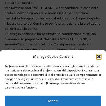
parità tra i sessi ».
Per Nathalie AMORATTI-BLANC, « per cambiare le cose nella
pratica, devono cambiare le mentalità. E per cambiare
mentalità bisogna cominciare dall’educazione. Ha poi elogiato
il lavoro svolto dal Comitato per la promozione e la protezione
dei diritti della donna.
Il Consiglio nazionale ha adottato, in commissione di studio
plenaria e su proposta di Nathalie AMORATTI-BLANC, la
femminilizzazione
del titolo di « Consigliere nazionale » in
«
Consigliera nazionale
« , per le donne elette che lo
desiderano. Le stesse disposizioni sono state adottate per
Manage Cookie Consent
quanto riguarda il personale permanente dell’Istituzione.
Per fornire le migliori esperienze, utilizziamo tecnologie come i cookie per
PRÉCÉDENT
memorizzare e/o accedere alle informazioni del dispositivo. Il consenso a
INFO COVID 19, UN NUMERO APPOSITO 92 05 55 00
queste tecnologie ci consentirà di elaborare dati quali il comportamento di
navigazione o gli ID univoci su questo sito. Il mancato consenso o la
revoca del consenso possono influire negativamente su alcune
caratteristiche e funzioni.
SUIVANT
Covid 19: Monaco resiste all’attacco del virus
Accept