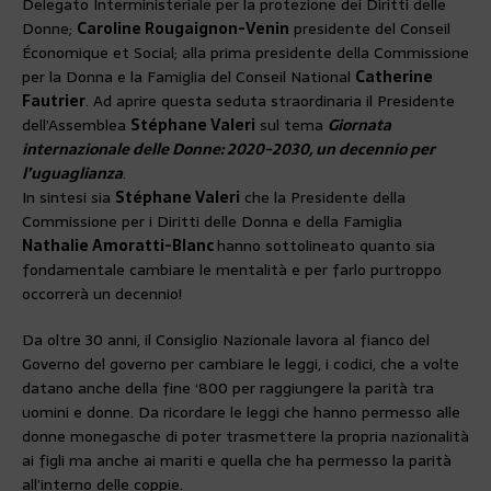
Delegato Interministeriale per la protezione dei Diritti delle
Donne;
Caroline Rougaignon-Venin
presidente del Conseil
Économique et Social; alla prima presidente della Commissione
per la Donna e la Famiglia del Conseil National
Catherine
Fautrier
. Ad aprire questa seduta straordinaria il Presidente
dell’Assemblea
Stéphane Valeri
sul tema
Giornata
internazionale delle Donne: 2020-2030, un decennio per
l’uguaglianza
.
In sintesi sia
Stéphane Valeri
che la Presidente della
Commissione per i Diritti delle Donna e della Famiglia
Nathalie Amoratti-Blanc
hanno sottolineato quanto sia
fondamentale cambiare le mentalità e per farlo purtroppo
occorrerà un decennio!
Da oltre 30 anni, il Consiglio Nazionale lavora al fianco del
Governo del governo per cambiare le leggi, i codici, che a volte
datano anche della fine ‘800 per raggiungere la parità tra
uomini e donne. Da ricordare le leggi che hanno permesso alle
donne monegasche di poter trasmettere la propria nazionalità
ai figli ma anche ai mariti e quella che ha permesso la parità
all’interno delle coppie.