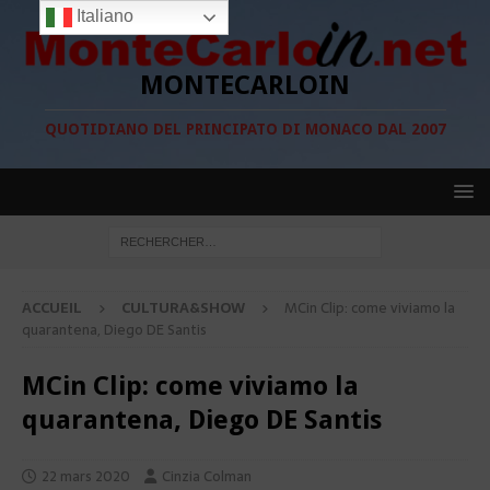
Italiano
MONTECARLOIN
QUOTIDIANO DEL PRINCIPATO DI MONACO DAL 2007
ACCUEIL
CULTURA&SHOW
MCin Clip: come viviamo la
quarantena, Diego DE Santis
MCin Clip: come viviamo la
quarantena, Diego DE Santis
22 mars 2020
Cinzia Colman