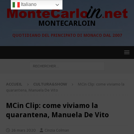
Italiano
MONTECARLOIN
QUOTIDIANO DEL PRINCIPATO DI MONACO DAL 2007
ACCUEIL
CULTURA&SHOW
MCin Clip: come viviamo la
quarantena, Manuela De Vito
MCin Clip: come viviamo la
quarantena, Manuela De Vito
26 mars 2020
Cinzia Colman