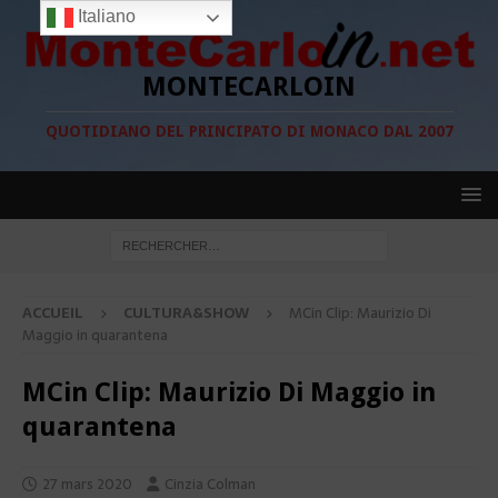
Italiano
MONTECARLOIN
QUOTIDIANO DEL PRINCIPATO DI MONACO DAL 2007
ACCUEIL
CULTURA&SHOW
MCin Clip: Maurizio Di
Maggio in quarantena
MCin Clip: Maurizio Di Maggio in
quarantena
27 mars 2020
Cinzia Colman