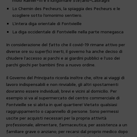
molo Rainier-III e il lungomare Stefano-Casiraghi
Lo Chemin des Pecheurs, la spiaggia des Pecheurs e le
scogliere sotto l’omonimo sentiero.
L’intera diga orientale di Fontvieille
La diga occidentale di Fontvieille nella parte monegasca
In considerazione del fatto che il covid-19 rimane attivo per
diverse ore su superfici inerti, il governo ha anche deciso di
chiudere l’accesso ai parchi e ai giardini pubblici e l’uso dei
parchi giochi per bambini fino a nuovo ordine.
Il Governo del Principato ricorda inoltre che, oltre ai viaggi di
lavoro indispensabili e non rinviabile, gli altri spostamenti
dovranno essere individuali, brevi e vicini al domicilio. Per
esempio si va al supermercato del centro commerciale di
Fontvieille se si abita in quel quartiere! Vietato qualsiasi
raggruppamento o capannello di persone. Sono permessi
uscite per acquisti necessari per la propria attività
professionale; alimentare, farmaceutica; per assistenza a un
familiare grave o anziano; per recarsi dal proprio medico dopo