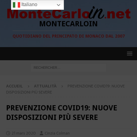
Italiano
MONTECARLOIN
QUOTIDIANO DEL PRINCIPATO DI MONACO DAL 2007
ACCUEIL
ATTUALITÀ
PREVENZIONE COVID19: NUOVE
DISPOSIZIONI PIÙ SEVERE
PREVENZIONE COVID19: NUOVE
DISPOSIZIONI PIÙ SEVERE
21 mars 2020
Cinzia Colman