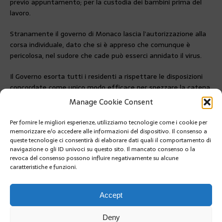
previo appuntamento; per la custodia dei bambini prima del
lavoro.
Stranamente il governo di Monaco lascia l’autorizzazione alla
corsa individuale, dato che si è appreso che comunque è
pericolosa, nel sudore che cade può esserci annidato il virus.
Il Governo esorta tutti i residenti a rispettare le disposizioni
concordate come unico modo efficace per spezzare la catena
di trasmissione del virus. Ognuno è responsabile della
Manage Cookie Consent
sicurezza di tutti.
Per fornire le migliori esperienze, utilizziamo tecnologie come i cookie per
PRÉCÉDENT
memorizzare e/o accedere alle informazioni del dispositivo. Il consenso a
MCin Clip: come viviamo la quarantena, Mario
queste tecnologie ci consentirà di elaborare dati quali il comportamento di
Raffaele Conti
navigazione o gli ID univoci su questo sito. Il mancato consenso o la
revoca del consenso possono influire negativamente su alcune
caratteristiche e funzioni.
SUIVANT
MCin Clip: come viviamo la quarantena, Fabio
Spatafora
Accept
Deny