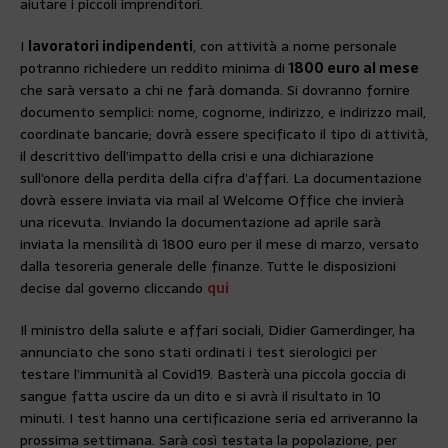
aiutare i piccoli imprenditori.
I
lavoratori indipendenti
, con attività a nome personale
potranno richiedere un reddito minima di
1800 euro al mese
che sarà versato a chi ne farà domanda. Si dovranno fornire
documento semplici: nome, cognome, indirizzo, e indirizzo mail,
coordinate bancarie; dovrà essere specificato il tipo di attività,
il descrittivo dell’impatto della crisi e una dichiarazione
sull’onore della perdita della cifra d’affari. La documentazione
dovrà essere inviata via mail al Welcome Office che invierà
una ricevuta. Inviando la documentazione ad aprile sarà
inviata la mensilità di 1800 euro per il mese di marzo, versato
dalla tesoreria generale delle finanze. Tutte le disposizioni
decise dal governo cliccando
qui
Il ministro della salute e affari sociali, Didier Gamerdinger, ha
annunciato che sono stati ordinati i test sierologici per
testare l’immunità al Covid19. Basterà una piccola goccia di
sangue fatta uscire da un dito e si avrà il risultato in 10
minuti. I test hanno una certificazione seria ed arriveranno la
prossima settimana. Sarà così testata la popolazione, per