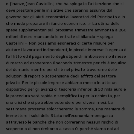
e finanze, Jean Castellini, che ha spiegato l’attenzione che si
deve prestare per le iniziative che saranno assunte dal
governo per gli aiuti economici ai lavoratori del Principato e in
che modo preparare il rilancio economico. » La stima delle
spese supplementari sul prossimo trimestre ammonta a 280
milioni di euro mancando le entrate di bilancio – spiega
Castellini – Non possiamo esoneraci di certe misure per
aiutare i lavoratori indipendenti, le piccole imprese: l’urgenza è
l’affitto ed il pagamento degli stipendi; rimborseremo il mese
di marzo ed esoneremo il secondo trimestre per chi è inquilino
del demanio mentre per chi è nel privato troveremo delle
soluzioni di report o sospensione degli affitti del settore
privato. Per le piccole imprese abbiamo messo in atto un
dispositivo per gli avanzi di tesoreria inferiori di 50 mila euro e
la procedura sarà rapida e semplificata per la richiesta, per
una crisi che si potrebbe estendere per diversi mesi. La
settimana prossima sbloccheremo le somme, una maniera di
immettere i soldi dello Stato nell’economia monegasca
attraverso le banche che non correranno nessun rischio di
scoperto o di non rimborso a tasso 0, perché siamo noi ad