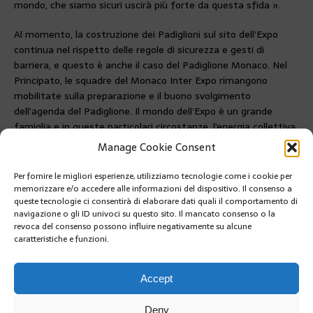
mondo, che siamo sicuri uscirà più forte da questa sfida ».
Al momento, la costruzione dei Padiglioni sul sito dell’Expo
continua nel rispetto delle regole di sicurezza e gesti di
barriera, e questo è anche il caso del Padiglione Monaco. Nel
Principato, le squadre del Monaco Inter Expo rimangono
mobilitate sulla preparazione e il buono svolgimento
dell’agenda del Padiglione. Il mondo dell’Expo è un grande
famiglia e in queste particolari circostanze, l’energia collettiva
sarà ancora più positiva e rivolto alla speranza, qualora si
Manage Cookie Consent
decidesse un rinvio dell’Expo per il 2021.
Per fornire le migliori esperienze, utilizziamo tecnologie come i cookie per
PRÉCÉDENT
memorizzare e/o accedere alle informazioni del dispositivo. Il consenso a
MONACO, LA TERRA DI MEZZO
queste tecnologie ci consentirà di elaborare dati quali il comportamento di
navigazione o gli ID univoci su questo sito. Il mancato consenso o la
revoca del consenso possono influire negativamente su alcune
caratteristiche e funzioni.
SUIVANT
MATURITÀ: CONTROLLI CONTINUI PER GLI ESAMI DI
FINE ANNO
Accept
Deny