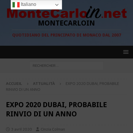
Italiano
MONTECARLOIN
QUOTIDIANO DEL PRINCIPATO DI MONACO DAL 2007
ACCUEIL
ATTUALITÀ
EXPO 2020 DUBAI, PROBABILE
RINVIO DI UN ANNO
EXPO 2020 DUBAI, PROBABILE
RINVIO DI UN ANNO
3 avril 2020
Cinzia Colman