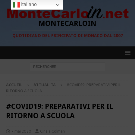
Italiano
MONTECARLOIN
QUOTIDIANO DEL PRINCIPATO DI MONACO DAL 2007
ACCUEIL
ATTUALITÀ
#COVID19: PREPARATIVI PER IL
RITORNO A SCUOLA
#COVID19: PREPARATIVI PER IL
RITORNO A SCUOLA
7 mai 2020
Cinzia Colman