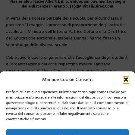
Nazionale al Liceo Albert I, in corridoio, sul pavimento, i segni
delle distanze in arancio, ft(c)M.Vitali/Direc.Com
In vista della ripresa parziale della scuola, per alcuni classi, il
prossimo 11 maggio, il processo di preparazione degli istituti si
accelera. Il Ministro dell’Interno Patrice Cellario e la Direttrice
dell’Educazione Nazionale, Isabelle Bonnal, hanno fatto un
sopralluogo delle diverse scuole.
L’obiettivo è quello di garantire che l’accoglienza degli studenti
e l’organizzazione dei corsi rispettino misure sanitarie
raccomandate. Al Liceo Albert I, tutto è organizzato per
evitare che gli studenti si possano incrociare e mantenere
Manage Cookie Consent
sempre la distanza fisica di 1metro e mezzo.
Per fornire le migliori esperienze, utilizziamo tecnologie come i cookie per
PRÉCÉDENT
memorizzare e/o accedere alle informazioni del dispositivo. Il consenso a
CONSEIL NATIONAL: SMART WORKING
queste tecnologie ci consentirà di elaborare dati quali il comportamento di
OBBLIGATORIO
navigazione o gli ID univoci su questo sito. Il mancato consenso o la
revoca del consenso possono influire negativamente su alcune
caratteristiche e funzioni.
SUIVANT
Opera di Monte-Carlo, dietro alle quinte del Faust