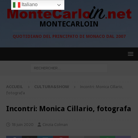
Italiano
MONTECARLOIN
QUOTIDIANO DEL PRINCIPATO DI MONACO DAL 2007
ACCUEIL
CULTURA&SHOW
Incontri: Monica Cillario,
fotografa
Incontri: Monica Cillario, fotografa
18 juin 2020
Cinzia Colman