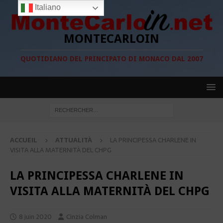
Italiano
MONTECARLOIN
QUOTIDIANO DEL PRINCIPATO DI MONACO DAL 2007
ACCUEIL
ATTUALITÀ
LA PRINCIPESSA CHARLENE IN
VISITA ALLA MATERNITÀ DEL CHPG
LA PRINCIPESSA CHARLENE IN
VISITA ALLA MATERNITÀ DEL CHPG
8 juin 2020
Cinzia Colman