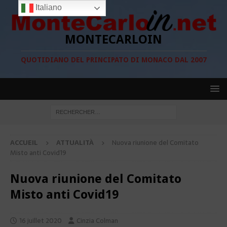
Italiano
MONTECARLOIN
QUOTIDIANO DEL PRINCIPATO DI MONACO DAL 2007
ACCUEIL
ATTUALITÀ
Nuova riunione del Comitato
Misto anti Covid19
Nuova riunione del Comitato
Misto anti Covid19
16 juillet 2020
Cinzia Colman