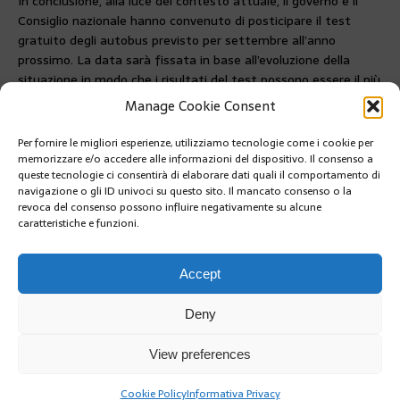
In conclusione, alla luce del contesto attuale, il governo e il
Consiglio nazionale hanno convenuto di posticipare il test
gratuito degli autobus previsto per settembre all’anno
prossimo. La data sarà fissata in base all’evoluzione della
situazione in modo che i risultati del test possono essere il più
rappresentativi possibili.
Manage Cookie Consent
Il prossimo incontro è previsto per il 28 luglio alle 17.30.
Per fornire le migliori esperienze, utilizziamo tecnologie come i cookie per
PRÉCÉDENT
memorizzare e/o accedere alle informazioni del dispositivo. Il consenso a
5-10 OTTOBRE 2020 – MONTE CARLO FILM
queste tecnologie ci consentirà di elaborare dati quali il comportamento di
FESTIVAL DE LA COMÉDIE
navigazione o gli ID univoci su questo sito. Il mancato consenso o la
revoca del consenso possono influire negativamente su alcune
caratteristiche e funzioni.
SUIVANT
« IMMERSION » AL MUSEO OCEANOGRAFICO dal 18
luglio
Accept
Deny
View preferences
Cookie Policy
Informativa Privacy
Copyright @2019 | by Crivle