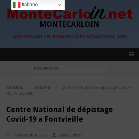
Italiano
MONTECARLOIN
QUOTIDIANO DEL PRINCIPATO DI MONACO DAL 2007
ACCUEIL
SALUTE
Centre National de dépistage Covid-
19 a Fontvieille
Centre National de dépistage
Covid-19 a Fontvieille
17 septembre 2020
Cinzia Colman