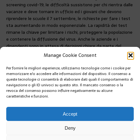
screening covid-19, le difficoltà sussistono per chi rientra dalle
vacanze e deve tornare in ufficio ed i giovani che devono
riprendere le scuole il 7 settembre, le richieste per fare i test
sta aumentando in modo esponenziale. La rapidità dei test
rimane la chiave per limitare i rischi, proteggere la popolazione
e contenere la diffusione del virus. Anche le aziende e i
dipendenti sono in attesa di decisioni chiare da parte del
governo. Il conseil National attende la convocazione della
Manage Cookie Consent
riunione del
Comitato di Controllo Congiunto
Covid19
.
Per fornire le migliori esperienze, utilizziamo tecnologie come i cookie per
PRÉCÉDENT
memorizzare e/o accedere alle informazioni del dispositivo. Il consenso a
RIENTRO A SCUOLA IL 7 SETTEMBRE NEL RISPETTO
queste tecnologie ci consentirà di elaborare dati quali il comportamento di
DELLE NORME SANITARIE
navigazione o gli ID univoci su questo sito. Il mancato consenso o la
revoca del consenso possono influire negativamente su alcune
caratteristiche e funzioni.
SUIVANT
VISITA DEL MINISTRO DI STATO AL CONSEIL
NATIONAL
Accept
Deny