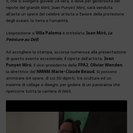
II, che si svolgerà giovedì 24 sera, e dove per generosità del
nipote del grande Miró, Joan Punyet Miró, sarà venduta
all’asta un opera del celebre artista a favore della protezione
degli oceani, la terra e l’umanità.
L’esposizione a
Villa Paloma
è intitolata
Joan Miró,
La
Peinture au Défi
.
Ad accogliere la stampa, accorsa numerosa alla presentazione
di questo evento eccezionale, il nipote dell’artista,
Joan
Punyet Miró
, il vice-presidente della
FPA2
,
Olivier Wenden
,
la direttrice del
NMNM
Marie-Claude Beaud
. Si possono
ammirare 64 opere, di cui 50 dipinti, tre sculture ed un
insieme di collage e disegni, per godere di un panorama che
ripercorre tutta la carriera di Miró.