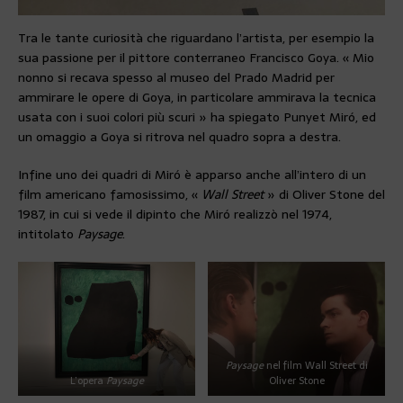
Tra le tante curiosità che riguardano l’artista, per esempio la
sua passione per il pittore conterraneo Francisco Goya. « Mio
nonno si recava spesso al museo del Prado Madrid per
ammirare le opere di Goya, in particolare ammirava la tecnica
usata con i suoi colori più scuri » ha spiegato Punyet Miró, ed
un omaggio a Goya si ritrova nel quadro sopra a destra.
Infine uno dei quadri di Miró è apparso anche all’intero di un
film americano famosissimo, «
Wall Street
» di Oliver Stone del
1987, in cui si vede il dipinto che Miró realizzò nel 1974,
intitolato
Paysage
.
Paysage
nel film Wall Street di
L’opera
Paysage
Oliver Stone