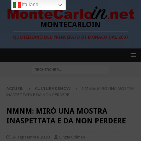
Italiano
MONTECARLOIN
QUOTIDIANO DEL PRINCIPATO DI MONACO DAL 2007
ACCUEIL
CULTURA&SHOW
NMNM: MIRÓ UNA MOSTRA
INASPETTATA E DA NON PERDERE
NMNM: MIRÓ UNA MOSTRA
INASPETTATA E DA NON PERDERE
24 septembre 2020
Cinzia Colman