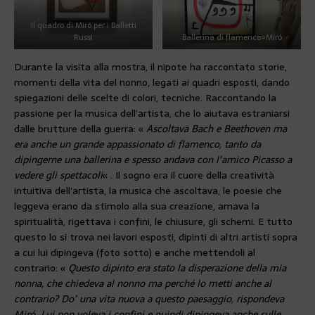
Il quadro di Miró per i Balletti
Russi
Ballerina di flamenco=Miró
Durante la visita alla mostra, il nipote ha raccontato storie,
momenti della vita del nonno, legati ai quadri esposti, dando
spiegazioni delle scelte di colori, tecniche. Raccontando la
passione per la musica dell’artista, che lo aiutava estraniarsi
dalle brutture della guerra: «
Ascoltava Bach e Beethoven ma
era anche un grande appassionato di flamenco, tanto da
dipingerne una ballerina e spesso andava con l’amico Picasso a
vedere gli spettacoli
« . Il sogno era il cuore della creatività
intuitiva dell’artista, la musica che ascoltava, le poesie che
leggeva erano da stimolo alla sua creazione, amava la
spiritualità, rigettava i confini, le chiusure, gli schemi. E tutto
questo lo si trova nei lavori esposti, dipinti di altri artisti sopra
a cui lui dipingeva (foto sotto) e anche mettendoli al
contrario: «
Questo dipinto era stato la disperazione della mia
nonna, che chiedeva al nonno ma perché lo metti anche al
contrario? Do’ una vita nuova a questo paesaggio, rispondeva
Miró. Lui non voleva i confini e quindi dipingeva anche sulle