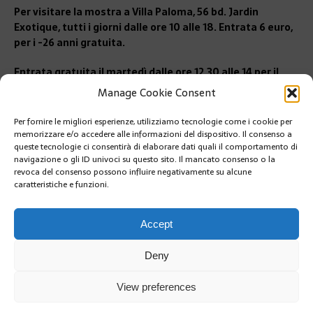
Per visitare la mostra a Villa Paloma, 56 bd. Jardin
Exotique, tutti i giorni dalle ore 10 alle 18. Entrata 6 euro,
per i -26 anni gratuita.
Entrata gratuita il martedì dalle ore 12.30 alle 14 per il
« Midi au Musée » e tutte le domeniche. Possibili visite
Manage Cookie Consent
guidate. Info pubblico:
public@nmnm.mc
Per fornire le migliori esperienze, utilizziamo tecnologie come i cookie per
PRÉCÉDENT
memorizzare e/o accedere alle informazioni del dispositivo. Il consenso a
Conferenza sulle dipendenze giovanili a Monaco a
queste tecnologie ci consentirà di elaborare dati quali il comportamento di
seguito del rapporto ESPAD
navigazione o gli ID univoci su questo sito. Il mancato consenso o la
revoca del consenso possono influire negativamente su alcune
caratteristiche e funzioni.
SUIVANT
NIENTE MALE IL BILANCIO ESTIVO DEL TURISMO
Accept
Deny
View preferences