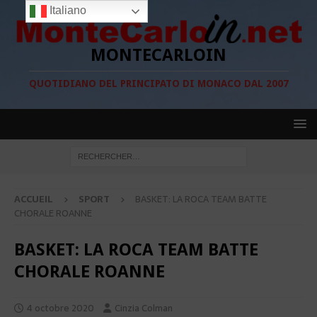
Italiano
MONTECARLOIN
QUOTIDIANO DEL PRINCIPATO DI MONACO DAL 2007
ACCUEIL
SPORT
BASKET: LA ROCA TEAM BATTE
CHORALE ROANNE
BASKET: LA ROCA TEAM BATTE
CHORALE ROANNE
4 octobre 2020
Cinzia Colman