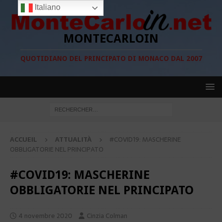
Italiano
MONTECARLOIN
QUOTIDIANO DEL PRINCIPATO DI MONACO DAL 2007
ACCUEIL
ATTUALITÀ
#COVID19: MASCHERINE
OBBLIGATORIE NEL PRINCIPATO
#COVID19: MASCHERINE
OBBLIGATORIE NEL PRINCIPATO
4 novembre 2020
Cinzia Colman