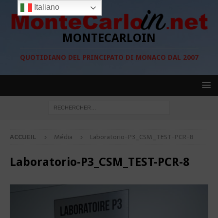
Italiano
MONTECARLOIN
QUOTIDIANO DEL PRINCIPATO DI MONACO DAL 2007
ACCUEIL
Média
Laboratorio-P3_CSM_TEST-PCR-8
Laboratorio-P3_CSM_TEST-PCR-8