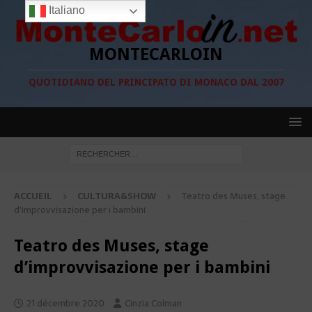
Italiano
MONTECARLOIN
QUOTIDIANO DEL PRINCIPATO DI MONACO DAL 2007
ACCUEIL
CULTURA&SHOW
Teatro des Muses, stage
d’improvvisazione per i bambini
Teatro des Muses, stage
d’improvvisazione per i bambini
21 décembre 2020
Cinzia Colman