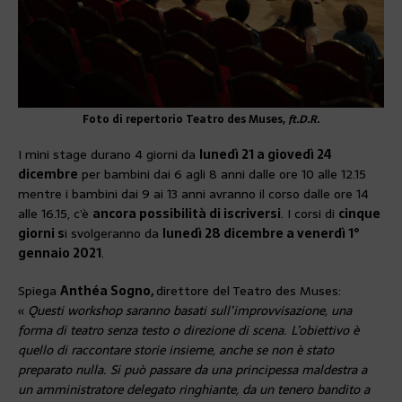
Foto di repertorio Teatro des Muses,
ft.D.R.
I mini stage durano 4 giorni da
lunedì 21 a giovedì 24
dicembre
per bambini dai 6 agli 8 anni dalle ore 10 alle 12.15
mentre i bambini dai 9 ai 13 anni avranno il corso dalle ore 14
alle 16.15, c’è
ancora possibilità di iscriversi
. I corsi di
cinque
giorni s
i svolgeranno da
lunedì 28 dicembre a venerdì 1°
gennaio 2021
.
Spiega
Anthéa Sogno,
direttore del Teatro des Muses:
«
Questi workshop saranno basati sull’improvvisazione, una
forma di teatro senza testo o direzione di scena. L’obiettivo è
quello di raccontare storie insieme, anche se non è stato
preparato nulla. Si può passare da una principessa maldestra a
un amministratore delegato ringhiante, da un tenero bandito a