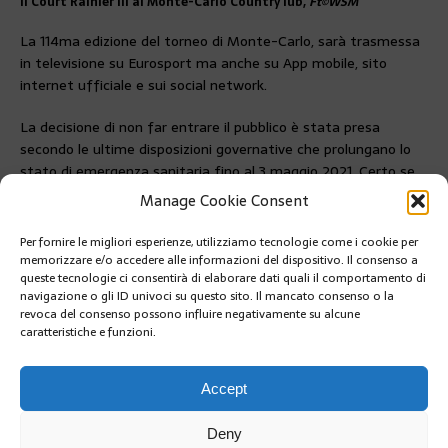
Il Court Rainier III al Monte-Carlo Country lub,
Ft©WSM
La 114ma edizione del torneo di Monte-Carlo, sarà trasmessa
in televisione su Eurosport ma anche su App mobile, sito
internet ufficiale e sui social network.
La decisione di non far entrare il pubblico è stata presa
secondo le ultime disposizioni governative che prolungano lo
stato di emergenza sanitaria fino al 3 maggio 2021. Certo se
la situazione sanitaria dovesse migliorare nettamente, forse,
Manage Cookie Consent
una parte di appassionati potrebbe forse entrare.
Per fornire le migliori esperienze, utilizziamo tecnologie come i cookie per
PRÉCÉDENT
memorizzare e/o accedere alle informazioni del dispositivo. Il consenso a
FRANCIA-MONACO, SEMPRE TEST PCR PER I 30 KM
queste tecnologie ci consentirà di elaborare dati quali il comportamento di
DI DISTANZA
navigazione o gli ID univoci su questo sito. Il mancato consenso o la
revoca del consenso possono influire negativamente su alcune
caratteristiche e funzioni.
SUIVANT
BASKET: LA ROCA TEAM…. FINO ALL’ULTIMO
SECONDO
Accept
Deny