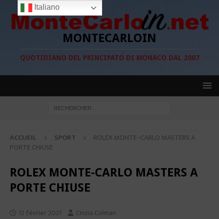
Italiano
MONTECARLOIN
QUOTIDIANO DEL PRINCIPATO DI MONACO DAL 2007
ACCUEIL
SPORT
ROLEX MONTE-CARLO MASTERS A
PORTE CHIUSE
ROLEX MONTE-CARLO MASTERS A
PORTE CHIUSE
12 février 2021
Cinzia Colman