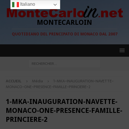
Italiano
MONTECARLOIN
QUOTIDIANO DEL PRINCIPATO DI MONACO DAL 2007
ACCUEIL
Média
1-MKA-INAUGURATION-NAVETTE-
MONACO-ONE-PRESENCE-FAMILLE-PRINCIERE-2
1-MKA-INAUGURATION-NAVETTE-
MONACO-ONE-PRESENCE-FAMILLE-
PRINCIERE-2