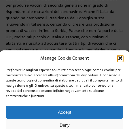
per produrre vaccini di seconda generazione in grado di
rispondere alle mutazioni del coronavirus. Anche l’Italia, da
quando ha cambiato il Presidente del Consiglio si sta
muovendo in tal senso, cercando di creare una produzione
propria di vaccini. Infine la Serbia, Paese che non fa parte della
U.E., molto più piccolo di Italia e Francia, con 5 milioni di
abitanti, è riuscito ad acquistare tutti i tipi di vaccini che ci
sono sul mercato, vaccinando a tappeto la popolazione, sono
riusciti ad avere talmente tante dosi da cederne una parte al
Manage Cookie Consent
Montenegro che non ne aveva.
Per fornire le migliori esperienze, utilizziamo tecnologie come i cookie per
PRÉCÉDENT
memorizzare e/o accedere alle informazioni del dispositivo. Il consenso a
#8 MARZO: DIRITTI DELLE DONNE
queste tecnologie ci consentirà di elaborare dati quali il comportamento di
navigazione o gli ID univoci su questo sito. Il mancato consenso o la
revoca del consenso possono influire negativamente su alcune
caratteristiche e funzioni.
SUIVANT
BATTESIMO PER LA NAVETTA MONACO ONE
Accept
Deny