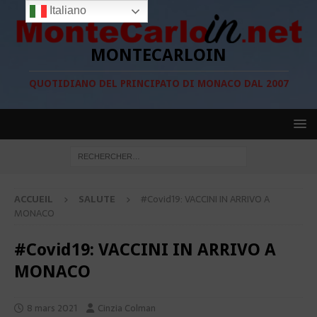
Italiano
MONTECARLOIN
QUOTIDIANO DEL PRINCIPATO DI MONACO DAL 2007
ACCUEIL
SALUTE
#Covid19: VACCINI IN ARRIVO A
MONACO
#Covid19: VACCINI IN ARRIVO A
MONACO
8 mars 2021
Cinzia Colman