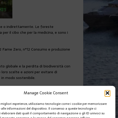
nte o indirettamente. Le foreste
 per il cibo che per la medicina, e sono i
, n°2 Fame Zero, n°12 Consumo e produzione
to globale e la perdita di biodiversità con
loro scelte e azioni per evitare di
e in modo sostenibile.
to su questo link:
WorldWildlifeDay
Manage Cookie Consent
SUIVANT
le migliori esperienze, utilizziamo tecnologie come i cookie per memorizzare
LA IATA TESTA L’APP TRAVEL PASS
 alle informazioni del dispositivo. Il consenso a queste tecnologie ci
i elaborare dati quali il comportamento di navigazione o gli ID univoci su