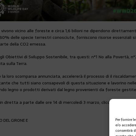
o vivono vicino alle foreste e circa 1,6 bilioni ne dipendono direttame
’80% delle specie terrestri conosciute, forniscono risorse essenziali sia
parte della CO2 emessa.
li Obiettivi di Sviluppo Sostenibile, tra questi: n°1 No alla Povertà
ta sulla Terra.
 la loro scomparsa annunciata, accelererà il processo di il riscaldamen
nte che tutti siano consapevoli di questa situazione e lavorino nelle 
endo legno o prodotti derivati dal legno provenienti da foreste gestit
n diretta a parte dalle ore 14 di mercoledì 3 marzo, cliccando su ques
Per fornire 
 DEL GIRONE E
e/o accedere
consentirà d