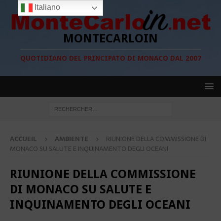
Italiano
MONTECARLOIN
QUOTIDIANO DEL PRINCIPATO DI MONACO DAL 2007
ACCUEIL
AMBIENTE
RIUNIONE DELLA COMMISSIONE DI
MONACO SU SALUTE E INQUINAMENTO DEGLI OCEANI
RIUNIONE DELLA COMMISSIONE
DI MONACO SU SALUTE E
INQUINAMENTO DEGLI OCEANI