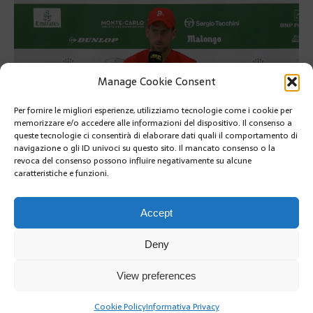
Manage Cookie Consent
Per fornire le migliori esperienze, utilizziamo tecnologie come i cookie per
memorizzare e/o accedere alle informazioni del dispositivo. Il consenso a
queste tecnologie ci consentirà di elaborare dati quali il comportamento di
navigazione o gli ID univoci su questo sito. Il mancato consenso o la
Monte-Carlo Masters: due domande a Nole Djokovic
revoca del consenso possono influire negativamente su alcune
caratteristiche e funzioni.
Monte-Carlo Masters: due domande a Nole Djokovic
RETOUR À L'ARTICLE
Accept
Deny
View preferences
Cookie Policy
Informativa Privacy
Copyright @2019 | by Crivle