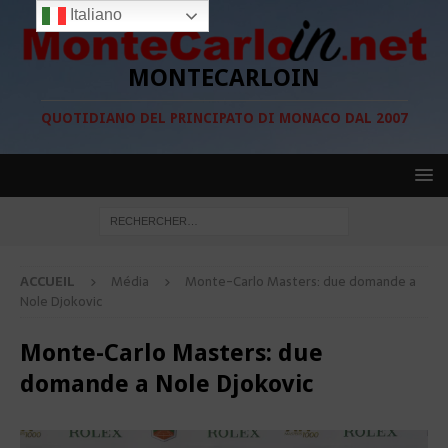
Italiano
MONTECARLOIN
QUOTIDIANO DEL PRINCIPATO DI MONACO DAL 2007
ACCUEIL
Média
Monte-Carlo Masters: due domande a
Nole Djokovic
Monte-Carlo Masters: due
domande a Nole Djokovic