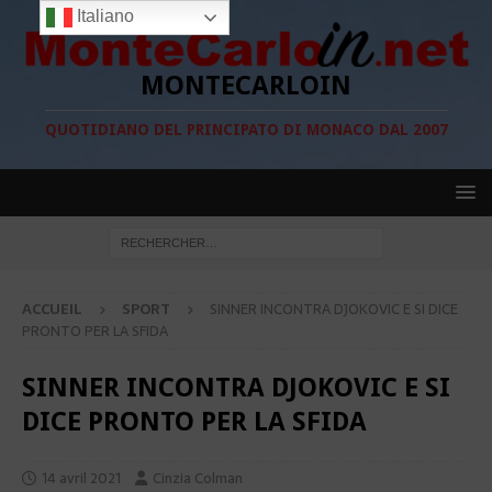
Italiano
MONTECARLOIN
QUOTIDIANO DEL PRINCIPATO DI MONACO DAL 2007
ACCUEIL
SPORT
SINNER INCONTRA DJOKOVIC E SI DICE
PRONTO PER LA SFIDA
SINNER INCONTRA DJOKOVIC E SI
DICE PRONTO PER LA SFIDA
14 avril 2021
Cinzia Colman