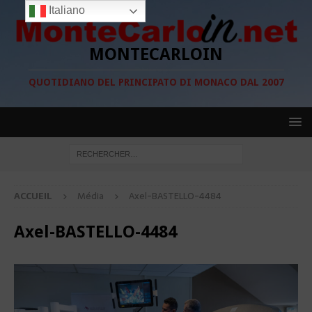
Italiano
MONTECARLOIN
QUOTIDIANO DEL PRINCIPATO DI MONACO DAL 2007
ACCUEIL
Média
Axel-BASTELLO-4484
Axel-BASTELLO-4484