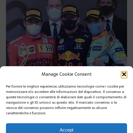
Manage Cookie Consent
Per fornire le migliori esperienze, utilizziamo tecnologie come i cookie per
memorizzare e/o accedere alle informazioni del dispositivo. Il consenso a
queste tecnologie ci consentirà di elaborare dati quali il comportamento di
Il Principe Alberto II tra vincitori del GP di Monaco Verstappen,
navigazione o gli ID univoci su questo sito. Il mancato consenso o la
Sainz e Norris
revoca del consenso possono influire negativamente su alcune
caratteristiche e funzioni.
Cosa ricorderemo del Gran Premio di Monaco di Formula 1?
SUIVANT
Accept