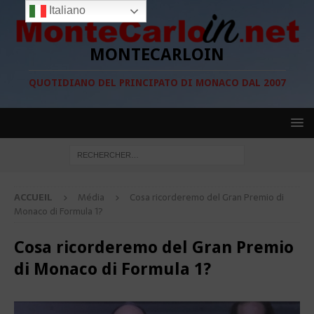
Italiano
MONTECARLOIN
QUOTIDIANO DEL PRINCIPATO DI MONACO DAL 2007
ACCUEIL
Média
Cosa ricorderemo del Gran Premio di
Monaco di Formula 1?
Cosa ricorderemo del Gran Premio
di Monaco di Formula 1?