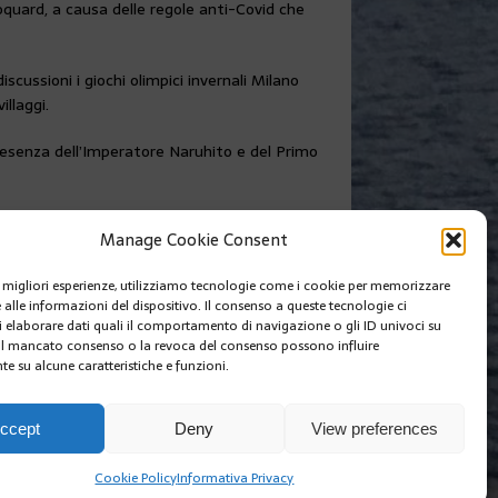
hoquard, a causa delle regole anti-Covid che
scussioni i giochi olimpici invernali Milano
llaggi.
presenza dell’Imperatore Naruhito e del Primo
Manage Cookie Consent
SUIVANT
le migliori esperienze, utilizziamo tecnologie come i cookie per memorizzare
SCHERE OBBLIGATORE OVUNQUE A
 alle informazioni del dispositivo. Il consenso a queste tecnologie ci
MONACO
i elaborare dati quali il comportamento di navigazione o gli ID univoci su
 Il mancato consenso o la revoca del consenso possono influire
e su alcune caratteristiche e funzioni.
I SIAMO
EDIZIONI MCIN
COOKIE POLICY (EU)
ccept
Deny
View preferences
Cookie Policy
Informativa Privacy