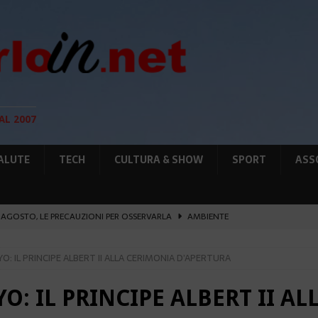
AL 2007
ALUTE
TECH
CULTURA & SHOW
SPORT
ASS
12 AGOSTO, LE PRECAUZIONI PER OSSERVARLA
AMBIENTE
O, SOSTIENE LA RIFORMA
CULTURA&SHOW
YO: IL PRINCIPE ALBERT II ALLA CERIMONIA D’APERTURA
eï ad Auschwitz-Birkenau
ATTUALITÀ
L PORTO IL 1° MONACO ATHLETICS FESTIVAL
SPORT
O: IL PRINCIPE ALBERT II A
IA RAFFORZANO LA COOPERAZIONE
ATTUALITÀ