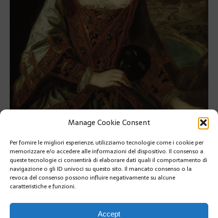
Manage Cookie Consent
Principessa Louise-Hippolyte
Per fornire le migliori esperienze, utilizziamo tecnologie come i cookie per
PRÉCÉDENT
memorizzare e/o accedere alle informazioni del dispositivo. Il consenso a
GIORNATA EUROPEA DEL PATRIMONIO SUL TEMA:
queste tecnologie ci consentirà di elaborare dati quali il comportamento di
DONNE E PATRIMONIO
navigazione o gli ID univoci su questo sito. Il mancato consenso o la
revoca del consenso possono influire negativamente su alcune
caratteristiche e funzioni.
SUIVANT
RICCO PROGRAMMA CULTURALE DELLA DIOCESI DI
MONACO
Accept