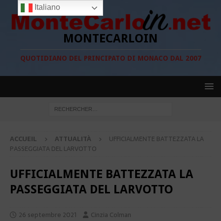
Italiano
MONTECARLOIN
QUOTIDIANO DEL PRINCIPATO DI MONACO DAL 2007
ACCUEIL
ATTUALITÀ
UFFICIALMENTE BATTEZZATA LA
PASSEGGIATA DEL LARVOTTO
UFFICIALMENTE BATTEZZATA LA
PASSEGGIATA DEL LARVOTTO
26 septembre 2021
Cinzia Colman