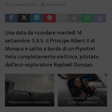
15 septembre 2021
Cinzia Colman
Una data da ricordare martedì 14
settembre: S.A.S. il Principe Albert II di
Monaco è salito a bordo di un Pipistrel
Velis completamente elettrico, pilotato
dall’eco-esploratore Raphaël Domjan.
S.A.S. il Principe Albert II e il
Il
Pipistrel Velis, ft(c) Axel Bastello
pilota
Raphaël Domjan