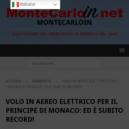
Italiano
MONTECARLOIN
QUOTIDIANO DEL PRINCIPATO DI MONACO DAL 2007
ACCUEIL
AMBIENTE
VOLO IN AEREO ELETTRICO PER IL
PRINCIPE DI MONACO: ED È SUBITO RECORD!
VOLO IN AEREO ELETTRICO PER IL
PRINCIPE DI MONACO: ED È SUBITO
RECORD!