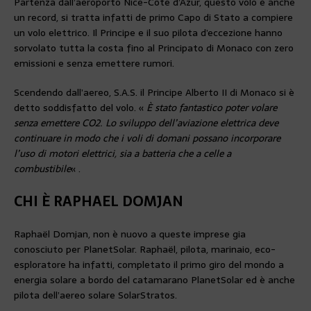
Partenza dall’aeroporto Nice-Côte d’Azur, questo volo è anche
un record, si tratta infatti de primo Capo di Stato a compiere
un volo elettrico. Il Principe e il suo pilota d’eccezione hanno
sorvolato tutta la costa fino al Principato di Monaco con zero
emissioni e senza emettere rumori.
Scendendo dall’aereo, S.A.S. il Principe Alberto II di Monaco si è
detto soddisfatto del volo. «
È stato fantastico poter volare
senza emettere CO2. Lo sviluppo dell’aviazione elettrica deve
continuare in modo che i voli di domani possano incorporare
l’uso di motori elettrici, sia a batteria che a celle a
combustibile
« .
CHI È RAPHAEL DOMJAN
Raphaël Domjan, non è nuovo a queste imprese gia
conosciuto per PlanetSolar. Raphaël, pilota, marinaio, eco-
esploratore ha infatti, completato il primo giro del mondo a
energia solare a bordo del catamarano PlanetSolar ed è anche
pilota dell’aereo solare SolarStratos.