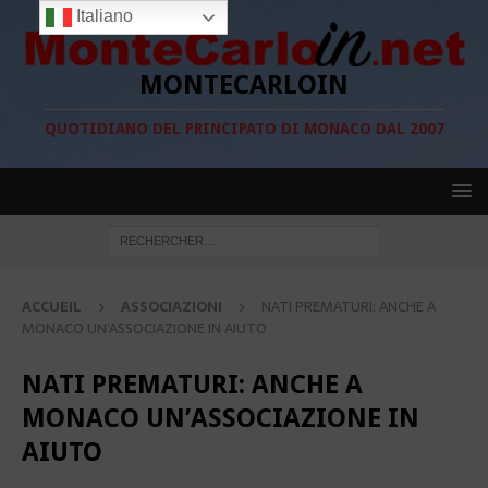
Italiano
MONTECARLOIN
QUOTIDIANO DEL PRINCIPATO DI MONACO DAL 2007
ACCUEIL
ASSOCIAZIONI
NATI PREMATURI: ANCHE A
MONACO UN’ASSOCIAZIONE IN AIUTO
NATI PREMATURI: ANCHE A
MONACO UN’ASSOCIAZIONE IN
AIUTO