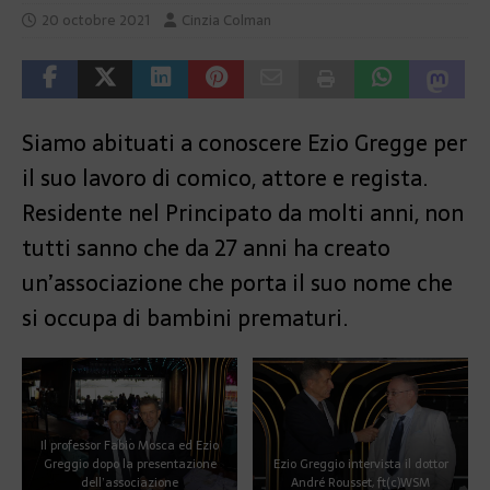
20 octobre 2021
Cinzia Colman
Siamo abituati a conoscere Ezio Gregge per
il suo lavoro di comico, attore e regista.
Residente nel Principato da molti anni, non
tutti sanno che da 27 anni ha creato
un’associazione che porta il suo nome che
si occupa di bambini prematuri.
Il professor Fabio Mosca ed Ezio
Greggio dopo la presentazione
Ezio Greggio intervista il dottor
dell’associazione
André Rousset, ft(c)WSM