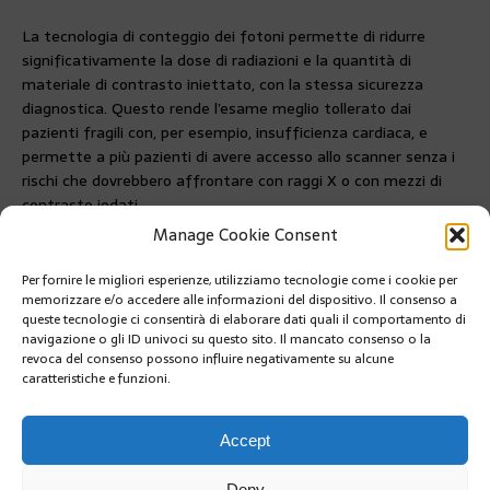
La tecnologia di conteggio dei fotoni permette di ridurre
significativamente la dose di radiazioni e la quantità di
materiale di contrasto iniettato, con la stessa sicurezza
diagnostica. Questo rende l’esame meglio tollerato dai
pazienti fragili con, per esempio, insufficienza cardiaca, e
permette a più pazienti di avere accesso allo scanner senza i
rischi che dovrebbero affrontare con raggi X o con mezzi di
contrasto iodati.
Manage Cookie Consent
www.siemens-healthineers.com
http://www.ccm.mc/
Per fornire le migliori esperienze, utilizziamo tecnologie come i cookie per
PRÉCÉDENT
memorizzare e/o accedere alle informazioni del dispositivo. Il consenso a
TRIGLAV GLACIER, PER SENSIBILIZZARE CONTRO LO
queste tecnologie ci consentirà di elaborare dati quali il comportamento di
SCIOGLIMENTO DEI GHIACCI
navigazione o gli ID univoci su questo sito. Il mancato consenso o la
revoca del consenso possono influire negativamente su alcune
caratteristiche e funzioni.
SUIVANT
PREMIATI I VINCITORI DEL GIOCO SMEG
Accept
Deny