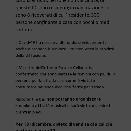
corona virus 30 persone non vaccinate, di
queste 10 sono residenti; in rianimazione ci
sono 6 ricoverati di cui 1 residente; 300
persone confinante a casa con pochi o medi
sintomi.
Il Covid-19 ha ripreso a diffondersi velocemente,
anche a Monaco è arrivato Omicron vista la rapidità
della diffusione.
Il Ministro dell’Interno Patrice Cellario, ha
confermato che sono vietate le riunioni con più di 10
persone per la strada così come è vietato
consumare bevande alcoliche fermi per strada.
Ristoranti e bar
non potranno organizzare
karaoke o attività musicali e sarà vietato servire i
clienti in piedi.
Per il 31 dicembre, divieto di vendita di alcolici a
partire dalle ore 20.