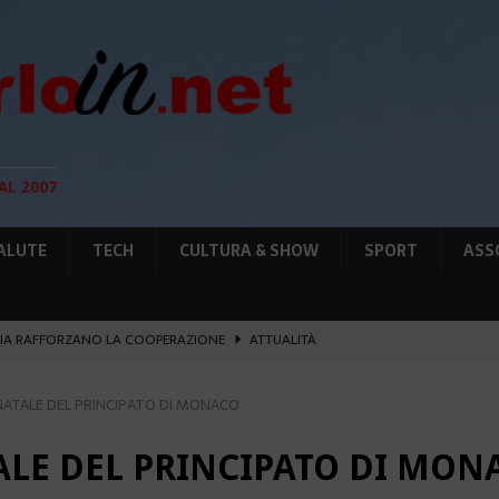
AL 2007
ALUTE
TECH
CULTURA & SHOW
SPORT
ASS
IA RAFFORZANO LA COOPERAZIONE
ATTUALITÀ
12 AGOSTO, LE PRECAUZIONI PER OSSERVARLA
AMBIENTE
I NATALE DEL PRINCIPATO DI MONACO
O, SOSTIENE LA RIFORMA
CULTURA&SHOW
eï ad Auschwitz-Birkenau
ATTUALITÀ
TALE DEL PRINCIPATO DI MON
GIO DI PLACE D’ARMES
ATTUALITÀ