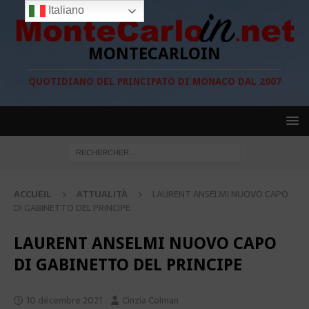
Italiano
MONTECARLOIN
QUOTIDIANO DEL PRINCIPATO DI MONACO DAL 2007
ACCUEIL
ATTUALITÀ
LAURENT ANSELMI NUOVO CAPO
DI GABINETTO DEL PRINCIPE
LAURENT ANSELMI NUOVO CAPO
DI GABINETTO DEL PRINCIPE
10 décembre 2021
Cinzia Colman