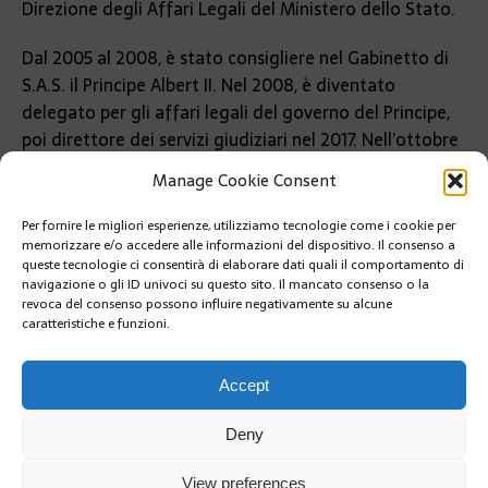
Direzione degli Affari Legali del Ministero dello Stato.
Dal 2005 al 2008, è stato consigliere nel Gabinetto di
S.A.S. il Principe Albert II. Nel 2008, è diventato
delegato per gli affari legali del governo del Principe,
poi direttore dei servizi giudiziari nel 2017. Nell’ottobre
2019, è stato nominato Ministro degli Affari Esteri
Manage Cookie Consent
della Cooperazione.
Per fornire le migliori esperienze, utilizziamo tecnologie come i cookie per
PRÉCÉDENT
memorizzare e/o accedere alle informazioni del dispositivo. Il consenso a
IL PRINCIPATO DIVENTA AZIONISTA DI TV5,
queste tecnologie ci consentirà di elaborare dati quali il comportamento di
TELEVISIONE FRANCOFONA
navigazione o gli ID univoci su questo sito. Il mancato consenso o la
revoca del consenso possono influire negativamente su alcune
caratteristiche e funzioni.
SUIVANT
RINVIATO AL 2023 IL FESTIVAL DEL CIRCO DI MONTE-
CARLO
Accept
Deny
View preferences