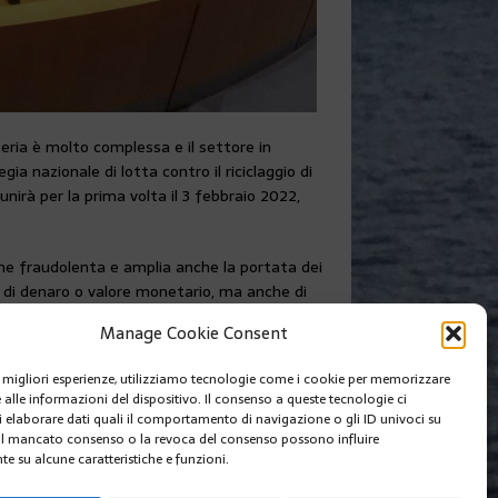
ateria è molto complessa e il settore in
a nazionale di lotta contro il riciclaggio di
unirà per la prima volta il 3 febbraio 2022,
gine fraudolenta e amplia anche la portata dei
lo di denaro o valore monetario, ma anche di
Manage Cookie Consent
SUIVANT
le migliori esperienze, utilizziamo tecnologie come i cookie per memorizzare
UMORE, UN ROMANZO CONTRO IL
 alle informazioni del dispositivo. Il consenso a queste tecnologie ci
BULLISMO
i elaborare dati quali il comportamento di navigazione o gli ID univoci su
 Il mancato consenso o la revoca del consenso possono influire
e su alcune caratteristiche e funzioni.