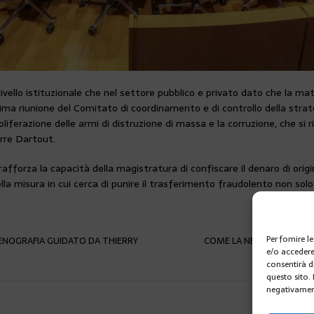
a livello istituzionale che nel settore pubblico e privato dato che la m
ima riunione del Comitato di coordinamento e di controllo della strategi
liferazione delle armi di distruzione di massa e la corruzione, che si ri
erre Dartout.
rafforza la capacità della magistratura di confiscare il denaro di ori
ella misura in cui cerca di punire il trasferimento fraudolento non so
Per fornire 
CENOGRAFIA GUIDATO DA THIERRY
COME LA NEVE NON FA R
e/o accedere
consentirà d
questo sito.
negativament