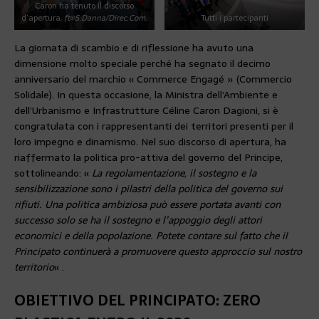
Caron ha tenuto il discorso
d’apertura,
ft©S.Danna/Direc.Com.
Tutti i partecipanti
La giornata di scambio e di riflessione ha avuto una
dimensione molto speciale perché ha segnato il decimo
anniversario del marchio « Commerce Engagé » (Commercio
Solidale). In questa occasione, la Ministra dell’Ambiente e
dell’Urbanismo e Infrastrutture Céline Caron Dagioni, si è
congratulata con i rappresentanti dei territori presenti per il
loro impegno e dinamismo. Nel suo discorso di apertura, ha
riaffermato la politica pro-attiva del governo del Principe,
sottolineando: «
La regolamentazione, il sostegno e la
sensibilizzazione sono i pilastri della politica del governo sui
rifiuti. Una politica ambiziosa può essere portata avanti con
successo solo se ha il sostegno e l’appoggio degli attori
economici e della popolazione. Potete contare sul fatto che il
Principato continuerà a promuovere questo approccio sul nostro
territorio
« .
OBIETTIVO DEL PRINCIPATO: ZERO