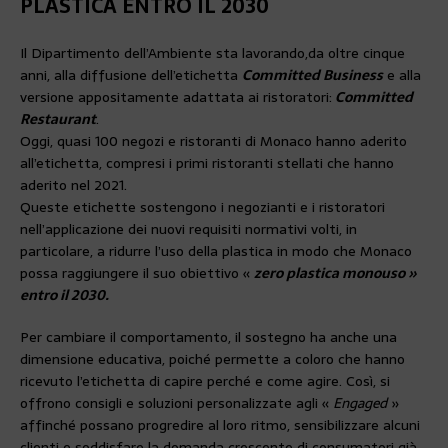
PLASTICA ENTRO IL 2030
Il Dipartimento dell’Ambiente sta lavorando,
da oltre cinque
anni, alla diffusione dell’etichetta
Committed Business
e alla
versione appositamente adattata ai ristoratori:
Committed
Restaurant
.
Oggi, quasi 100 negozi e ristoranti di Monaco hanno aderito
all’etichetta, compresi i primi ristoranti stellati che hanno
aderito nel 2021.
Queste etichette sostengono i negozianti e i ristoratori
nell’applicazione dei nuovi requisiti normativi volti, in
particolare, a ridurre l’uso della plastica in modo che Monaco
possa raggiungere il suo obiettivo «
zero plastica monouso »
entro il 2030.
Per cambiare il comportamento, il sostegno ha anche una
dimensione educativa, poiché permette a coloro che hanno
ricevuto l’etichetta di capire perché e come agire. Così, si
offrono consigli e soluzioni personalizzate agli «
Engaged
»
affinché possano progredire al loro ritmo, sensibilizzare alcuni
clienti e soddisfare la domanda crescente di consumatori già