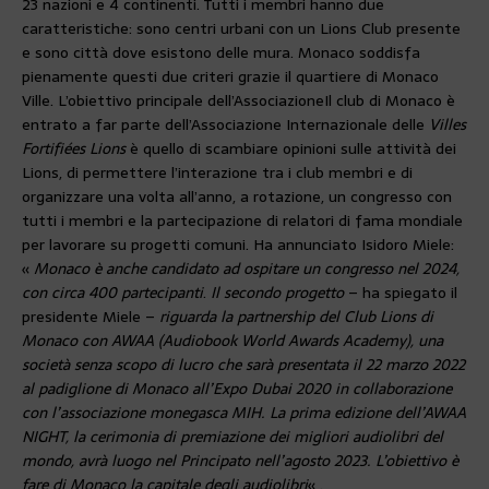
23 nazioni e 4 continenti. Tutti i membri hanno due
caratteristiche: sono centri urbani con un Lions Club presente
e sono città dove esistono delle mura. Monaco soddisfa
pienamente questi due criteri grazie il quartiere di Monaco
Ville. L’obiettivo principale dell’Associazione
Il club di Monaco è
entrato a far parte dell’Associazione Internazionale delle
Villes
Fortifiées Lions
è quello di scambiare opinioni sulle attività dei
Lions, di permettere l’interazione tra i club membri e di
organizzare una volta all’anno, a rotazione, un congresso con
tutti i membri e la partecipazione di relatori di fama mondiale
per lavorare su progetti comuni. Ha annunciato Isidoro Miele:
«
Monaco è anche candidato ad ospitare un congresso nel 2024,
con circa 400 partecipanti
.
Il secondo progetto
– ha spiegato il
presidente Miele –
riguarda la partnership del Club Lions di
Monaco con AWAA (Audiobook World Awards Academy), una
società senza scopo di lucro che sarà presentata il 22 marzo 2022
al padiglione di Monaco all’Expo Dubai 2020 in collaborazione
con l’associazione monegasca MIH. La prima edizione dell’AWAA
NIGHT, la cerimonia di premiazione dei migliori audiolibri del
mondo, avrà luogo nel Principato nell’agosto 2023. L’obiettivo è
fare di Monaco la capitale degli audiolibri
« .