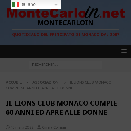
Italiano
MONTECARLOIN
QUOTIDIANO DEL PRINCIPATO DI MONACO DAL 2007
ACCUEIL
ASSOCIAZIONI
IL LIONS CLUB MONACO
COMPIE 60 ANNI ED APRE ALLE DONNE
IL LIONS CLUB MONACO COMPIE
60 ANNI ED APRE ALLE DONNE
15 mars 2022
Cinzia Colman