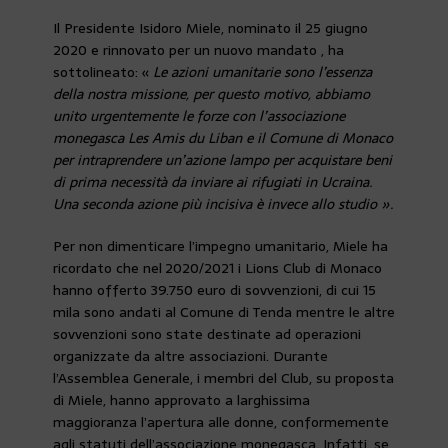
Il Presidente Isidoro Miele, nominato il 25 giugno
2020 e rinnovato per un nuovo mandato , ha
sottolineato: «
Le azioni umanitarie sono l’essenza
della nostra missione, per questo motivo, abbiamo
unito urgentemente le forze con l’associazione
monegasca Les Amis du Liban e il Comune di Monaco
per intraprendere un’azione lampo per acquistare beni
di prima necessità da inviare ai rifugiati in Ucraina.
Una seconda azione più incisiva è invece allo studio ».
Per non dimenticare l’impegno umanitario, Miele ha
ricordato che nel
2020/2021 i Lions Club di Monaco
hanno offerto 39.750 euro di sovvenzioni, di cui 15
mila sono andati al Comune di Tenda mentre le altre
sovvenzioni sono state destinate ad operazioni
organizzate da altre associazioni. Durante
l’Assemblea Generale, i membri del Club, su proposta
di Miele, hanno approvato a larghissima
maggioranza l’apertura alle donne, conformemente
agli statuti dell’associazione monegasca. Infatti, se