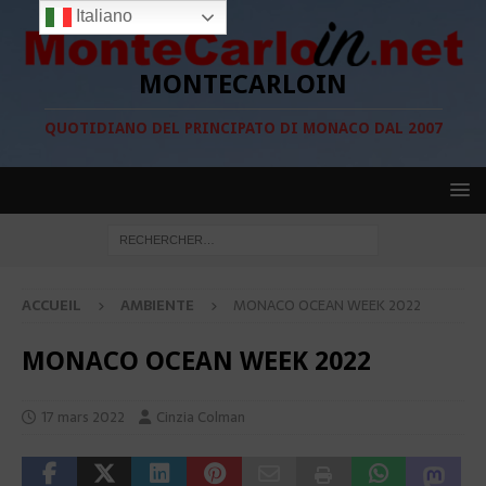
Italiano
MONTECARLOIN
QUOTIDIANO DEL PRINCIPATO DI MONACO DAL 2007
ACCUEIL
AMBIENTE
MONACO OCEAN WEEK 2022
MONACO OCEAN WEEK 2022
17 mars 2022
Cinzia Colman