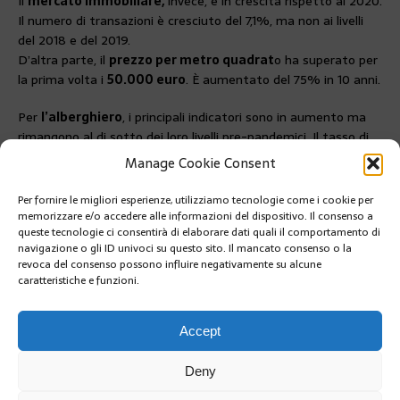
Il
mercato immobiliare,
invece, è in crescita rispetto al 2020.
Il numero di transazioni è cresciuto del 7,1%, ma non ai livelli
del 2018 e del 2019.
D’altra parte, il
prezzo per metro quadrat
o ha superato per
la prima volta i
50.000 euro
. È aumentato del 75% in 10 anni.
Per
l’alberghiero
, i principali indicatori sono in aumento ma
rimangono al di sotto dei loro livelli pre-pandemici. Il tasso di
occupazione migliora significativamente ma rimane ben al di
Manage Cookie Consent
sotto di quello del 2019.
Per fornire le migliori esperienze, utilizziamo tecnologie come i cookie per
PRÉCÉDENT
memorizzare e/o accedere alle informazioni del dispositivo. Il consenso a
47° « CRITERIUM DE MONACO » DOMENICA 20
queste tecnologie ci consentirà di elaborare dati quali il comportamento di
MARZO
navigazione o gli ID univoci su questo sito. Il mancato consenso o la
revoca del consenso possono influire negativamente su alcune
caratteristiche e funzioni.
SUIVANT
LA PRINCESS GRACE IRISH LIBRARY HA CELEBRATO
SAINT PATRICK IN PRESENZA DEL SOVRANO
Accept
Deny