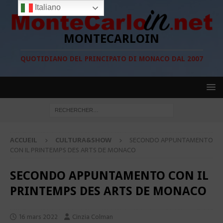
Italiano
MONTECARLOIN
QUOTIDIANO DEL PRINCIPATO DI MONACO DAL 2007
ACCUEIL
CULTURA&SHOW
SECONDO APPUNTAMENTO
CON IL PRINTEMPS DES ARTS DE MONACO
SECONDO APPUNTAMENTO CON IL
PRINTEMPS DES ARTS DE MONACO
16 mars 2022
Cinzia Colman