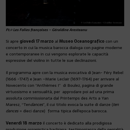
Ft.© Les Folies françoises – Géraldine Aresteanu
Si apre
giovedì 17 marzo
al
Museo Oceanografico
con un
concerto in cui la musica barocca dialoga con pagine moderne
e contemporanee in cui vengono esplorate le capacità
espressive del violino in tutte le sue declinazioni.
Il programma apre con la musica evocativa di Jean- Féry Rebel
(1666 -1747) e Jean –Marie Leclair (1697-1764) per arrivare al
Novecento con “Anthèmes I” di Boulez, pagina di grande
virtuosismo e sensualità, per approdare poi ad una prima
assoluta commissionata dal Printemps des Arts a Yan
Maresz, “Ten
dances
”, il cui titolo evoca la suite di danze (
ten
dances
= dieci danze) forma tipica dell’epoca barocca.
Venerdì 18
marzo
il concerto è dedicato alla prodigiosa
produzione organistica bachiana, testimonianza della genialità