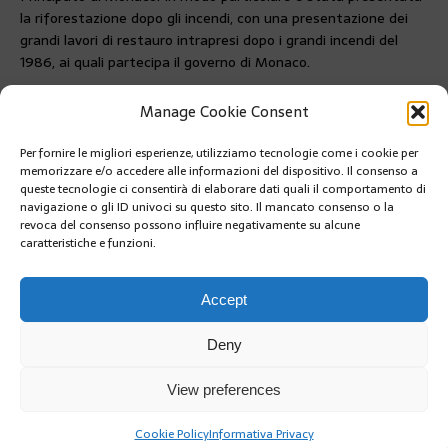
la riforestazione dopo gli incendi, con una presentazione dei
grandi lavori di restauro intrapresi dopo i grandi incendi del
1986, ai quali partecipa il governo di Monaco.
Questo workshop educativo continuerà con una gita nella
Manage Cookie Consent
natura e azioni sul campo, in collaborazione con l’ONF.
Per fornire le migliori esperienze, utilizziamo tecnologie come i cookie per
PRÉCÉDENT
memorizzare e/o accedere alle informazioni del dispositivo. Il consenso a
EXPO: LA BELLE EPOQUE SPORTIVA
queste tecnologie ci consentirà di elaborare dati quali il comportamento di
navigazione o gli ID univoci su questo sito. Il mancato consenso o la
revoca del consenso possono influire negativamente su alcune
caratteristiche e funzioni.
SUIVANT
CONSEIL NATIONAL E I PARLAMENTARI DELLA
FRANCOFONIA A SOSTEGNO DELL’UCRAINA
Accept
Deny
View preferences
Cookie Policy
Informativa Privacy
Copyright @2019 | by Crivle