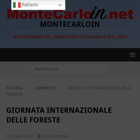
Italiano
MONTECARLOIN
QUOTIDIANO DEL PRINCIPATO DI MONACO DAL 2007
ACCUEIL
AMBIENTE
GIORNATA INTERNAZIONALE DELLE
FORESTE
GIORNATA INTERNAZIONALE
DELLE FORESTE
5 avril 2022
Cinzia Colman