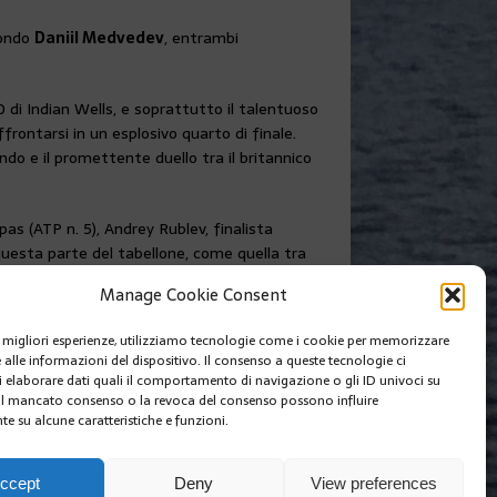
mondo
Daniil Medvedev
, entrambi
di Indian Wells, e soprattutto il talentuoso
frontarsi in un esplosivo quarto di finale.
ndo e il promettente duello tra il britannico
pas (ATP n. 5), Andrey Rublev, finalista
 questa parte del tabellone, come quella tra
nik Sinner e il croato Borna Coric.
Manage Cookie Consent
SUIVANT
le migliori esperienze, utilizziamo tecnologie come i cookie per memorizzare
5a SERATA « SALVATE IL CUORE DELLE DONNE »
 alle informazioni del dispositivo. Il consenso a queste tecnologie ci
i elaborare dati quali il comportamento di navigazione o gli ID univoci su
 Il mancato consenso o la revoca del consenso possono influire
e su alcune caratteristiche e funzioni.
I SIAMO
EDIZIONI MCIN
COOKIE POLICY (EU)
ccept
Deny
View preferences