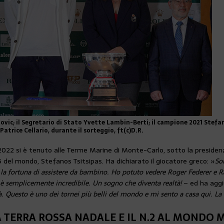
ulovic; il Segretario di Stato Yvette Lambin-Berti; il campione 2021 Stef
Patrice Cellario, durante il sorteggio, ft(c)D.R.
2022 si è tenuto alle Terme Marine di Monte-Carlo, sotto la presiden
 del mondo, Stefanos Tsitsipas. Ha dichiarato il giocatore greco: »
So
la fortuna di assistere da bambino. Ho potuto vedere Roger Federer e Rafa
i è semplicemente incredibile. Un sogno che diventa realtà!
– ed ha agg
rà. Questo è uno dei tornei più belli del mondo e mi sento a casa qui. L
A TERRA ROSSA NADALE E IL N.2 AL MONDO