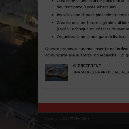
Creazione di uno starter pack e di un l
del Principato (Lycée Albert 1er);
Installazione di pavé piezoelettriche n
Creazione di un forum digitale e di job-
(Lycée Technique et Hôtelier de Monac
Organizzazione di una gara ciclistica d
Queste proposte saranno inserite nell’ordine 
comunicate alle autorità monegasche il 21 gi
PRÉCÉDENT
UNA SCOGLIERA ARTIFICIALE ALLA
Copyright @2019 | by Crivle