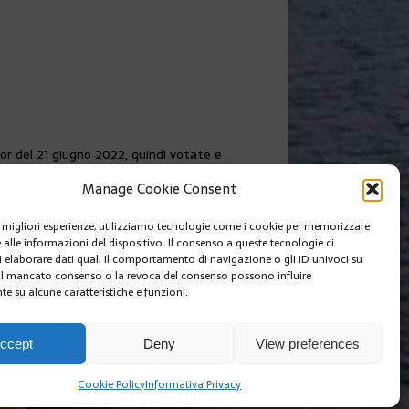
ior del 21 giugno 2022, quindi votate e
Manage Cookie Consent
SUIVANT
le migliori esperienze, utilizziamo tecnologie come i cookie per memorizzare
Canada, come lo immaginate?
 alle informazioni del dispositivo. Il consenso a queste tecnologie ci
i elaborare dati quali il comportamento di navigazione o gli ID univoci su
 Il mancato consenso o la revoca del consenso possono influire
e su alcune caratteristiche e funzioni.
I SIAMO
EDIZIONI MCIN
COOKIE POLICY (EU)
ccept
Deny
View preferences
Cookie Policy
Informativa Privacy