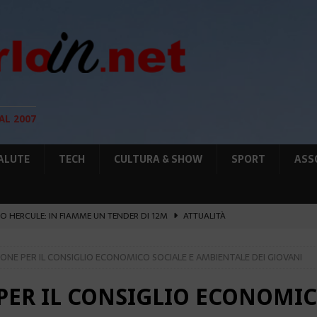
AL 2007
ALUTE
TECH
CULTURA & SHOW
SPORT
ASS
O HERCULE: IN FIAMME UN TENDER DI 12M
ATTUALITÀ
UNTA SULLE NUOVE RISORSE
AMBIENTE
IONE PER IL CONSIGLIO ECONOMICO SOCIALE E AMBIENTALE DEI GIOVANI
GIO DI PLACE D’ARMES
ATTUALITÀ
IA RAFFORZANO LA COOPERAZIONE
ATTUALITÀ
PER IL CONSIGLIO ECONOMIC
’ATTENTATO ESPLOSIVO A MONACO SI ESTENDE
ATTUALITÀ